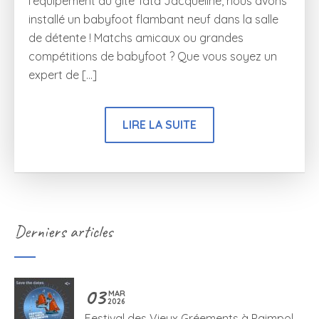
l’équipement du gîte Tata Jacqueline, nous avons
installé un babyfoot flambant neuf dans la salle
de détente ! Matchs amicaux ou grandes
compétitions de babyfoot ? Que vous soyez un
expert de […]
LIRE LA SUITE
Derniers articles
03
MAR
2026
Festival des Vieux Gréements à Paimpol –