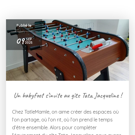
Publié le
09
SEP
2025
Un babyfoot s’invite au gîte Tata Jacqueline !
Chez TatîeMamîe, on aime créer des espaces où
l’on partage, où l’on rit, où l’on prend le temps
d’être ensemble. Alors pour compléter