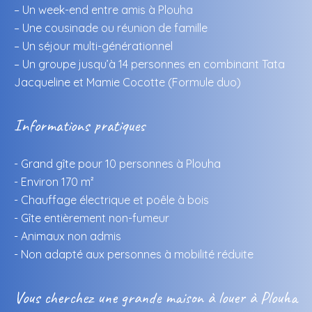
– Un week-end entre amis à Plouha
– Une cousinade ou réunion de famille
– Un séjour multi-générationnel
– Un groupe jusqu’à 14 personnes en combinant Tata
Jacqueline et
Mamie Cocotte
(
Formule duo
)
Informations pratiques
- Grand gîte pour 10 personnes à Plouha
- Environ 170 m²
- Chauffage électrique et poêle à bois
- Gîte entièrement non-fumeur
- Animaux non admis
- Non adapté aux personnes à mobilité réduite
Vous cherchez une grande maison à louer à Plouha