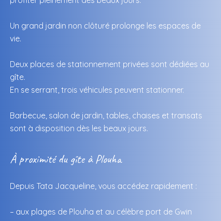
profiter pleinement des beaux jours.
Un grand jardin non clôturé prolonge les espaces de
vie.
Deux places de stationnement privées sont dédiées au
gîte.
En se serrant, trois véhicules peuvent stationner.
Barbecue, salon de jardin, tables, chaises et transats
sont à disposition dès les beaux jours.
À proximité du gîte à Plouha
Depuis Tata Jacqueline, vous accédez rapidement :
– aux plages de Plouha et au célèbre port de Gwin