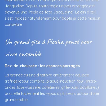
Jacqueline. Depuis, toute règle un peu arrangée est
devenue une “règle de Tata Jacqueline”. Le clin d’œil
s’est imposé naturellement pour baptiser cette maison
conviviale.
Un grand gîte à Plouha pensé pour
vivre ensemble
Rez-de-chaussée : les espaces partagés
La grande cuisine dinatoire entièrement équipée
(réfrigérateur combiné, plaque induction, four, micro-
ondes, lave-vaisselle, cafetières, grille-pain, bouilloire…)
accueille facilement les repas à plusieurs autour d’une
grande table.