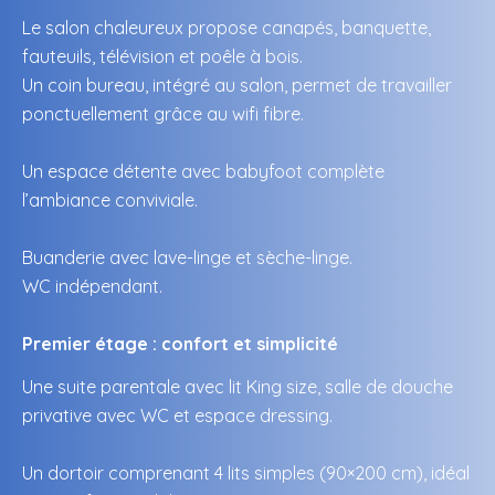
Le salon chaleureux propose canapés, banquette,
fauteuils, télévision et poêle à bois.
Un coin bureau, intégré au salon, permet de travailler
ponctuellement grâce au wifi fibre.
Un espace détente avec babyfoot complète
l’ambiance conviviale.
Buanderie avec lave-linge et sèche-linge.
WC indépendant.
Premier étage : confort et simplicité
Une suite parentale avec lit King size, salle de douche
privative avec WC et espace dressing.
Un dortoir comprenant 4 lits simples (90×200 cm), idéal