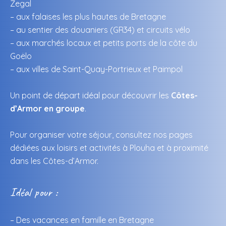
Zegal
– aux falaises les plus hautes de Bretagne
– au sentier des douaniers (GR34) et circuits vélo
– aux marchés locaux et petits ports de la côte du
Goëlo
– aux villes de Saint-Quay-Portrieux et Paimpol
Un point de départ idéal pour découvrir les
Côtes-
d’Armor en groupe
.
Pour organiser votre séjour, consultez nos pages
dédiées aux
loisirs et activités
à Plouha et
à proximité
dans les Côtes-d’Armor.
Idéal pour :
– Des vacances en famille en Bretagne