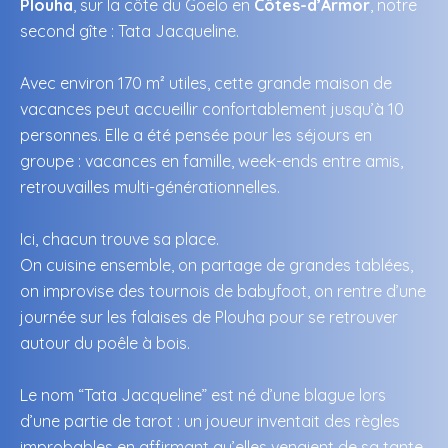
Plouha
, sur la côte du Goëlo en
Côtes-d’Armor
, notre
second gîte : Tata Jacqueline.
Avec environ 170 m² utiles, cette grande maison de
vacances peut accueillir confortablement jusqu’à 10
personnes. Elle a été pensée pour les séjours en
groupe : vacances en famille, week-ends entre amis,
retrouvailles multi-générationnelles.
Ici, chacun trouve sa place.
On cuisine ensemble, on partage de grandes tablées,
on improvise des tournois de babyfoot, on rentre d’une
journée sur les falaises de Plouha pour se retrouver
autour du poêle à bois.
Le nom “Tata Jacqueline” est né d’une blague lors
d’une partie de tarot : un joueur inventait des règles
improbables en affirmant qu’elles venaient de sa tante