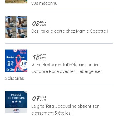
vue méconnu
08
NOV
2025
Des lits à la carte chez Mamie Cocotte !
18
OCT
2025
🌷 En Bretagne, TatîeMamîe soutient
Octobre Rose avec les Hébergeuses
Solidaires
07
OCT
2025
Le gîte Tata Jacqueline obtient son
classement 3 étoiles !