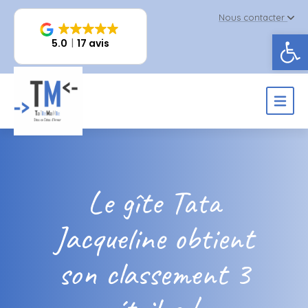
Nous contacter
Ouv
5.0
17 avis
Le gîte Tata
Jacqueline obtient
son classement 3