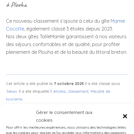
à Plouha
Ce nouveau classement s’ajoute à celui du gîte
Mamie
Cocotte
, également classé 3 étoiles depuis 2023.
Nos deux gîtes TatîeMamîe garantissent à nos visiteurs
des séjours confortables et de qualité, pour profiter
pleinement de Plouha et de la beauté du littoral breton.
Cet article a été publié le
7 octobre 2025
.Il a été classé sous
:
News
. Il a été étiquetté:
3 étoiles
,
classement
,
Meublé de
tourisme
.
Gérer le consentement aux
cookies
Article précédent
Article suivant : 🌷 En
Navigation de l’article
Pour offrir les meilleures expériences, nous utilisons des technologies telles
que les cookies pour stocker et/ou accéder aux informations des appareils.