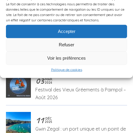
: Randonnée en boucle :
Bretagne, TatîeMamîe
Le fait de consentir à ces technologies nous permettra de traiter des
de l’abbaye de Beauport
soutient Octobre Rose
données telles que le comportement de navigation ou les ID uniques sur ce
site. Le fait de ne pas consentir ou de retirer son consentement peut avoir
au moulin de Craca
avec les Hébergeuses
un effet négatif sur certaines caractéristiques et fonctions.
Solidaires
Accepter
Refuser
Derniers articles
Voir les préférences
Politique de cookies
03
MAR
2026
Festival des Vieux Gréements à Paimpol –
Août 2026
11
DÉC
2025
Gwin Zegal : un port unique et un point de