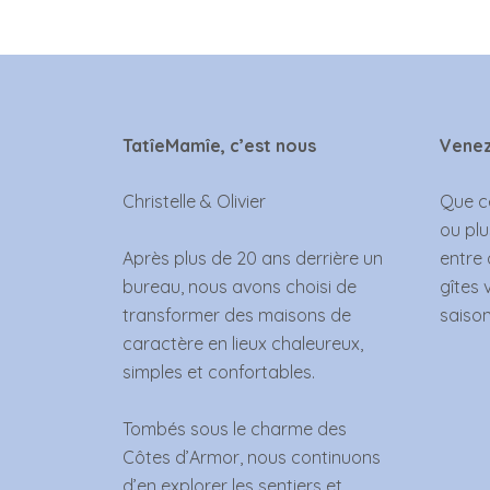
TatîeMamîe, c’est nous
Venez
Christelle & Olivier
Que ce
ou plu
Après plus de 20 ans derrière un
entre 
bureau, nous avons choisi de
gîtes 
transformer des maisons de
saison
caractère en lieux chaleureux,
simples et confortables.
Tombés sous le charme des
Côtes d’Armor, nous continuons
d’en explorer les sentiers et