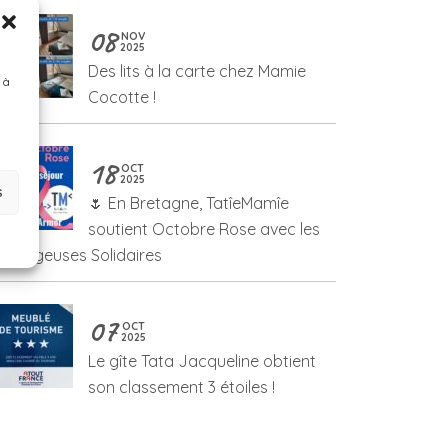
08
NOV
2025
Des lits à la carte chez Mamie
 à
Cocotte !
18
OCT
2025
s
🌷 En Bretagne, TatîeMamîe
soutient Octobre Rose avec les
ébergeuses Solidaires
07
OCT
2025
Le gîte Tata Jacqueline obtient
son classement 3 étoiles !