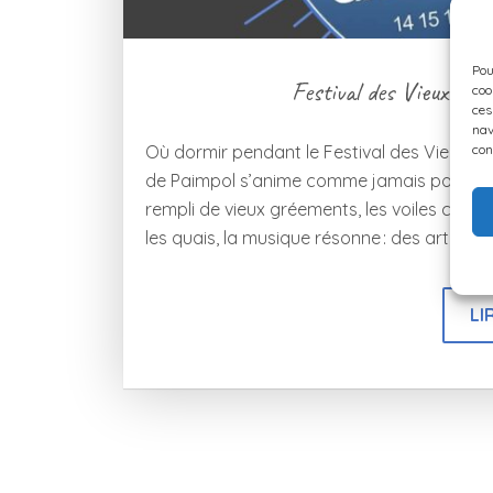
Pou
Festival des Vieux Gr
coo
ces
nav
con
Où dormir pendant le Festival des Vieux Gr
de Paimpol s’anime comme jamais pour leFe
rempli de vieux gréements, les voiles col
les quais, la musique résonne : des artistes 
LI