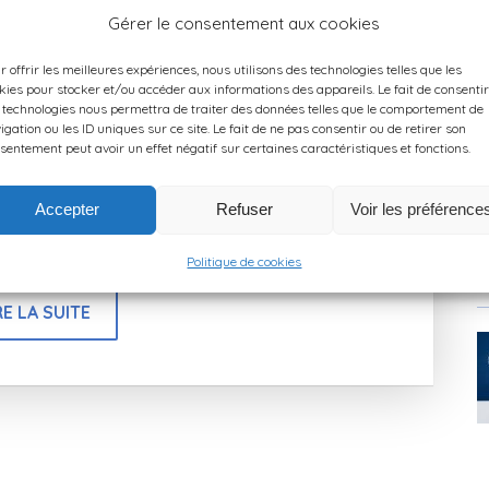
Gérer le consentement aux cookies
r offrir les meilleures expériences, nous utilisons des technologies telles que les
éements à Paimpol – Août 2026
kies pour stocker et/ou accéder aux informations des appareils. Le fait de consentir
 technologies nous permettra de traiter des données telles que le comportement de
igation ou les ID uniques sur ce site. Le fait de ne pas consentir ou de retirer son
sentement peut avoir un effet négatif sur certaines caractéristiques et fonctions.
éements à Paimpol ? Du 14 au 16 août 2026, le port
stival des Vieux Gréements. Imaginez le port
orées se balançant doucement au rythme du vent. Sur
Accepter
Refuser
Voir les préférence
de […]
Politique de cookies
H
RE LA SUITE