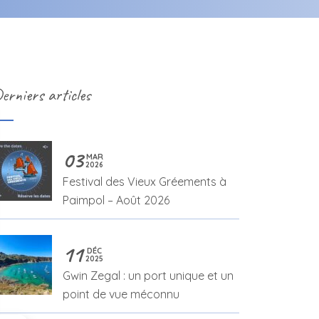
erniers articles
03
MAR
2026
Festival des Vieux Gréements à
Paimpol – Août 2026
11
DÉC
2025
Gwin Zegal : un port unique et un
point de vue méconnu