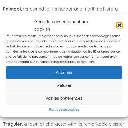
Paimpol
, renowned for its harbor and maritime history.
Saint-Brieuc and its bay
, a haven for nature lovers.
Gérer le consentement aux
Saint-Quay-Portrieux
and
Binic-Étables-sur-Mer
,
cookies
charming seaside towns.
Pour offrir les meilleures expériences, nous utilisons des technologies telles
Pontrieux
, a picturesque village with its iconic
que les cookies pour stocker et/ou accéder aux informations des appareils.
washhouses.
Le fait de consentir à ces technologies nous permettra de traiter des
données telles que le comportement de navigation ou les ID uniques sur ce
Châtelaudren
, another historic gem of Brittany.
site. Le fait de ne pas consentir ou de retirer son consentement peut avoir
The
Château de la Roche-Jagu
, famous for its gardens
un effet négatif sur certaines caractéristiques et fonctions.
and stunning views.
Accepter
A bit further afield
Refuser
Voir les préférences
For adventure seekers, many incredible destinations
await:
Politique de cookies
Tréguier
, a town of character with its remarkable cloister.