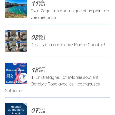
11
DÉC
2025
Gwin Zegal : un port unique et un point de
vue méconnu
08
NOV
2025
Des lits à la carte chez Mamie Cocotte !
18
OCT
2025
🌷 En Bretagne, TatîeMamîe soutient
Octobre Rose avec les Hébergeuses
Solidaires
07
OCT
2025