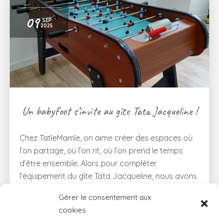
09
SEP
2025
Un babyfoot s’invite au gîte Tata Jacqueline !
Chez TatîeMamîe, on aime créer des espaces où
l’on partage, où l’on rit, où l’on prend le temps
d’être ensemble. Alors pour compléter
l’équipement du gîte Tata Jacqueline, nous avons
installé un babyfoot flambant neuf dans la salle
Gérer le consentement aux
de détente ! Matchs amicaux ou grandes
cookies
compétitions de babyfoot ? Que vous soyez un