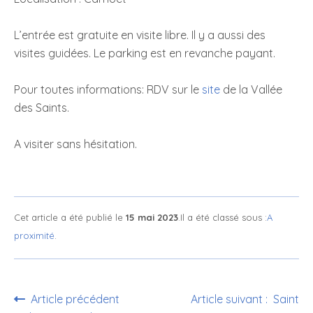
L’entrée est gratuite en visite libre. Il y a aussi des
visites guidées. Le parking est en revanche payant.
Pour toutes informations: RDV sur le
site
de la Vallée
des Saints.
A visiter sans hésitation.
Cet article a été publié le
15 mai 2023
.Il a été classé sous :
A
proximité
.
Article précédent
Article suivant : Saint
Navigation de l’article