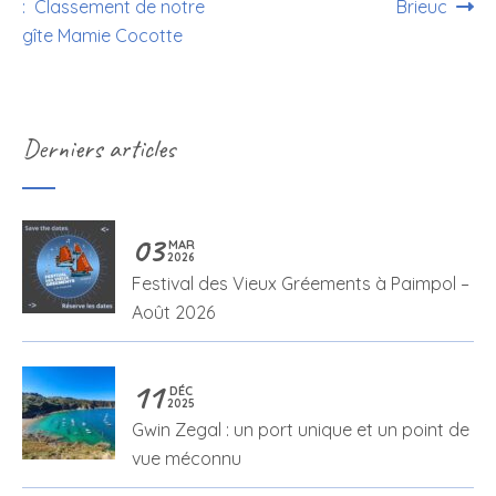
: Classement de notre
Brieuc
gîte Mamie Cocotte
Derniers articles
03
MAR
2026
Festival des Vieux Gréements à Paimpol –
Août 2026
11
DÉC
2025
Gwin Zegal : un port unique et un point de
vue méconnu