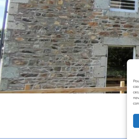
Pou
coo
ces
nav
con