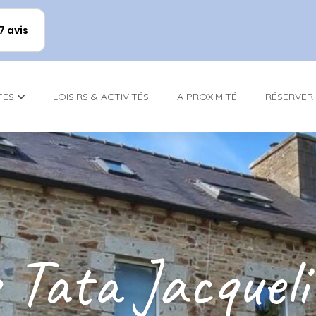
17 avis
TES
LOISIRS & ACTIVITÉS
A PROXIMITÉ
RÉSERVER
 Tata Jacquel