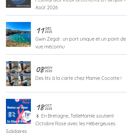
Août 2026
11
DÉC
2025
Gwin Zegal : un port unique et un point de
vue méconnu
08
NOV
2025
Des lits à la carte chez Mamie Cocotte !
18
OCT
2025
🌷 En Bretagne, TatîeMamîe soutient
Octobre Rose avec les Hébergeuses
Solidaires