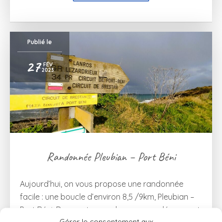
Publié le
27
FÉV
2023
Randonnée Pleubian – Port Béni
Aujourd’hui, on vous propose une randonnée
facile : une boucle d’environ 8,5 /9km, Pleubian –
Port Béni. Dans notre cas, le parcours démarre et
Gérer le consentement aux