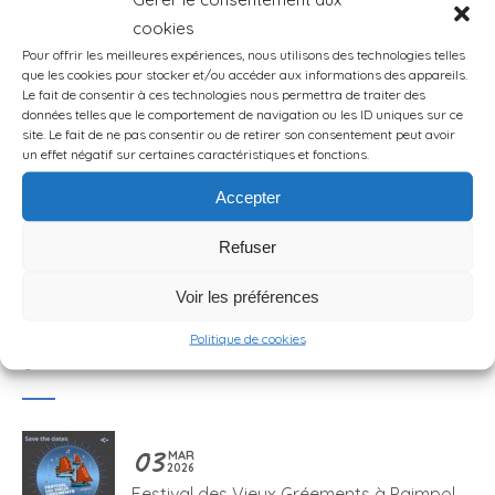
finit place Saint Georges à Pleubian. (Vous
cookies
trouverez plusieurs variantes sur internet
Pour offrir les meilleures expériences, nous utilisons des technologies telles
notamment au départ de Port Béni.) Cette
que les cookies pour stocker et/ou accéder aux informations des appareils.
randonnée se trouve à environ 30 km (35
Le fait de consentir à ces technologies nous permettra de traiter des
minutes) au nord de […]
données telles que le comportement de navigation ou les ID uniques sur ce
site. Le fait de ne pas consentir ou de retirer son consentement peut avoir
un effet négatif sur certaines caractéristiques et fonctions.
LIRE LA SUITE
Accepter
Refuser
Voir les préférences
Politique de cookies
Derniers articles
03
MAR
2026
Festival des Vieux Gréements à Paimpol –