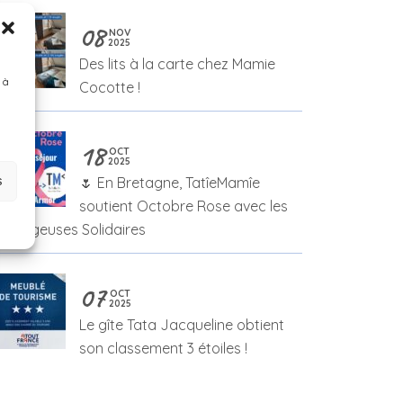
08
NOV
2025
Des lits à la carte chez Mamie
 à
Cocotte !
18
OCT
2025
s
🌷 En Bretagne, TatîeMamîe
soutient Octobre Rose avec les
ébergeuses Solidaires
07
OCT
2025
Le gîte Tata Jacqueline obtient
son classement 3 étoiles !