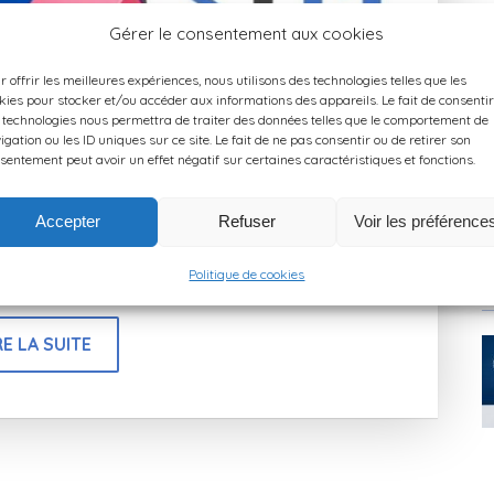
Gérer le consentement aux cookies
r offrir les meilleures expériences, nous utilisons des technologies telles que les
Octobre Rose avec les Hébergeuses Solidaires
kies pour stocker et/ou accéder aux informations des appareils. Le fait de consentir
 technologies nous permettra de traiter des données telles que le comportement de
igation ou les ID uniques sur ce site. Le fait de ne pas consentir ou de retirer son
s Solidaires Aujourd’hui, l’équipe TatîeMamîe
sentement peut avoir un effet négatif sur certaines caractéristiques et fonctions.
à laquelle nous participons fièrement : le réseau des
t des hébergeuses et hébergeurs touristiques
Accepter
Refuser
Voir les préférence
s tarifaires solidaires aux femmes en parcours de
Politique de cookies
H
RE LA SUITE