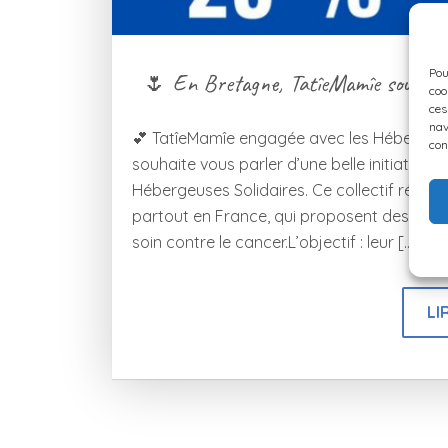
Pou
🌷 En Bretagne, TatîeMamîe soutient 
coo
ces
nav
💕 TatîeMamîe engagée avec les Hébergeuse
con
souhaite vous parler d’une belle initiative 
Hébergeuses Solidaires. Ce collectif réuni
partout en France, qui proposent des offre
soin contre le cancer.L’objectif : leur […]
LI