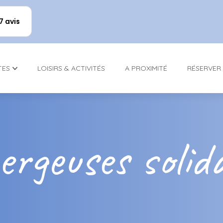
17 avis
TES
LOISIRS & ACTIVITÉS
A PROXIMITÉ
RÉSERVER
rgeuses solid