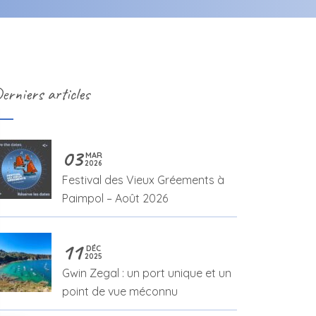
erniers articles
03
MAR
2026
Festival des Vieux Gréements à
Paimpol – Août 2026
11
DÉC
2025
Gwin Zegal : un port unique et un
point de vue méconnu